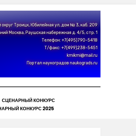
й округ Троицк, Юбилейная ул, дом № 3, каб. 209
ий Москва, Раушская набережная д. 4/5, стр. 1
Телефон: +7(495)790-5418
Т/факс: +7(499)238-5451
kmikmi@mail.ru
Портал наукоградов naukograds.ru
СЦЕНАРНЫЙ КОНКУРС
НАРНЫЙ КОНКУРС 2025